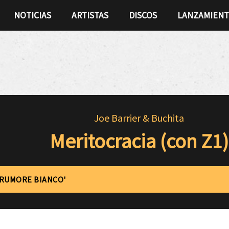
NOTICIAS
ARTISTAS
DISCOS
LANZAMIEN
Joe Barrier & Buchita
Meritocracia (con Z1)
'RUMORE BIANCO'