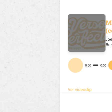
Me
(c
Joe
Buc
0:00
0:00
Ver videoclip