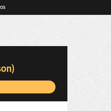
TOS
son)