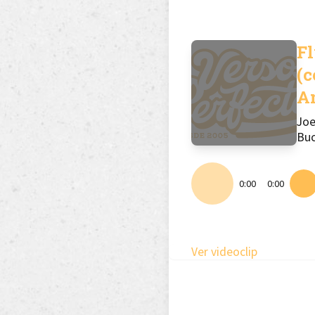
F
(c
A
Joe
Buc
0:00
0:00
Ver videoclip