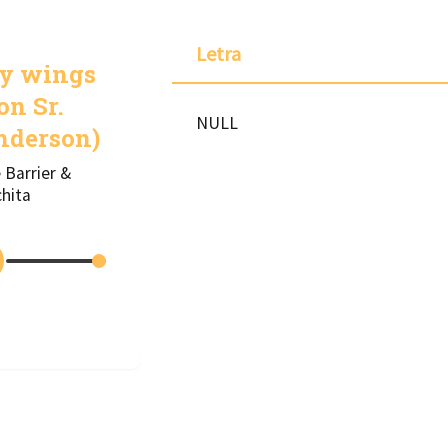
Letra
ly wings
on Sr.
NULL
nderson)
 Barrier &
hita