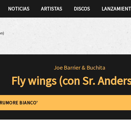
NOTICIAS
ARTISTAS
DISCOS
LANZAMIEN
on)
Joe Barrier & Buchita
Fly wings (con Sr. Ander
'RUMORE BIANCO'