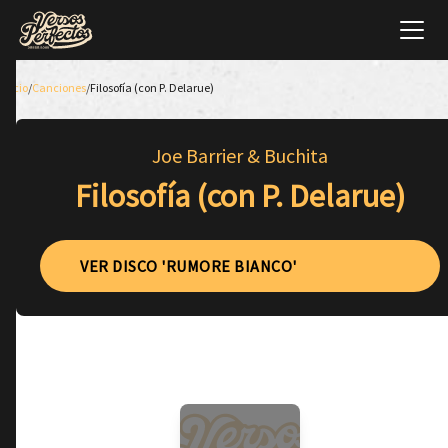
Inicio
/
Canciones
/
Filosofía (con P. Delarue)
Joe Barrier & Buchita
Filosofía (con P. Delarue)
VER DISCO 'RUMORE BIANCO'