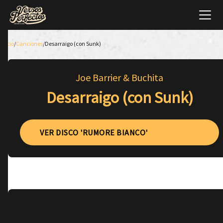
Inicio
/
Canciones
/
Desarraigo (con Sunk)
Joe Barrier & Buchita
Desarraigo (con Sunk)
VER DISCO 'RUMORE BIANCO'