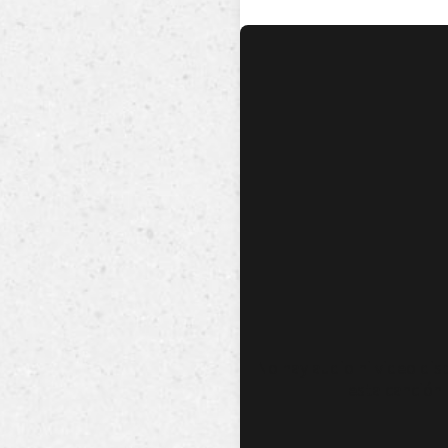
No hay audio ni video dis
esta canción