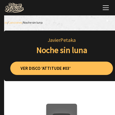
Inicio
/
Canciones
/
Noche sin luna
JavierPetaka
Noche sin luna
VER DISCO 'ATTITUDE #03'