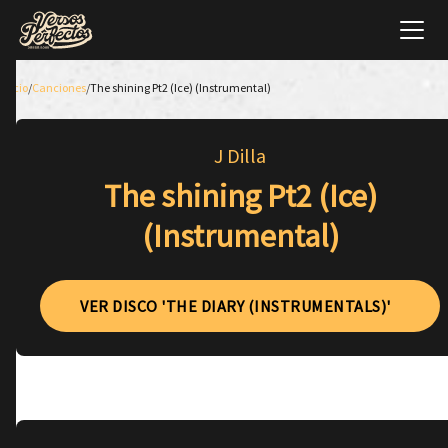
Inicio
/
Canciones
/
The shining Pt2 (Ice) (Instrumental)
J Dilla
The shining Pt2 (Ice)
(Instrumental)
VER DISCO 'THE DIARY (INSTRUMENTALS)'