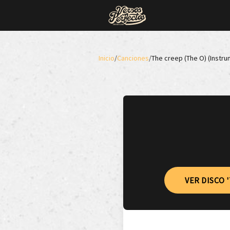
Inicio
/
Canciones
/
The creep (The O) (Instru
VER DISCO 