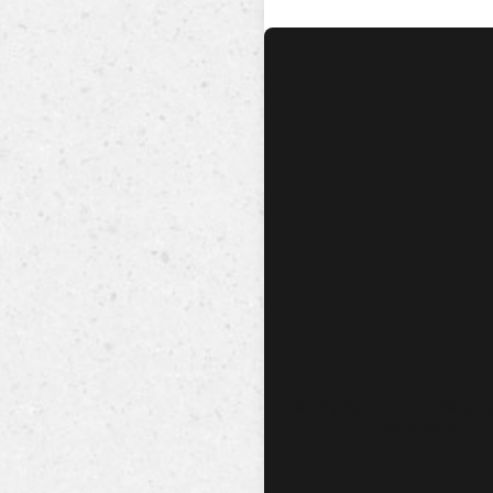
No hay audio ni video dis
esta canción