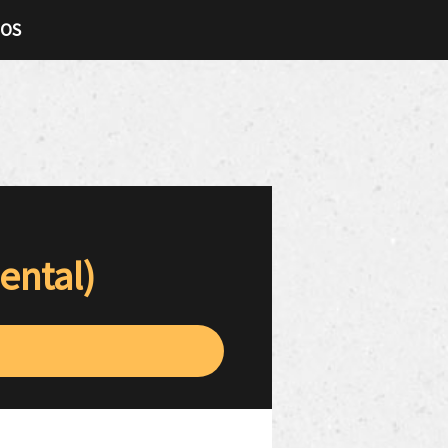
TOS
ental)