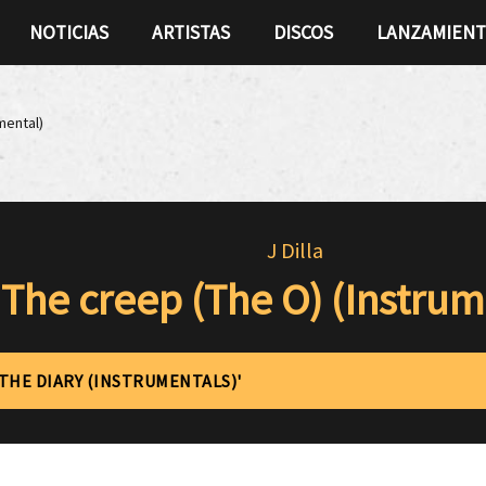
NOTICIAS
ARTISTAS
DISCOS
LANZAMIEN
mental)
J Dilla
The creep (The O) (Instrum
'THE DIARY (INSTRUMENTALS)'