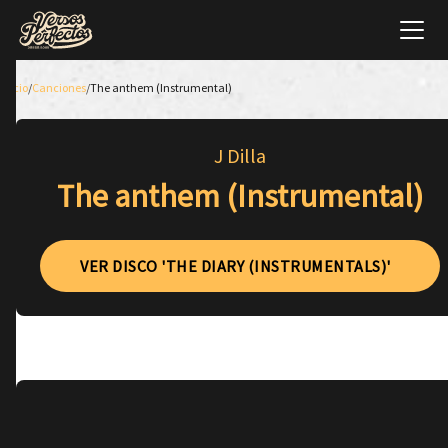
Inicio
/
Canciones
/
The anthem (Instrumental)
J Dilla
The anthem (Instrumental)
VER DISCO 'THE DIARY (INSTRUMENTALS)'