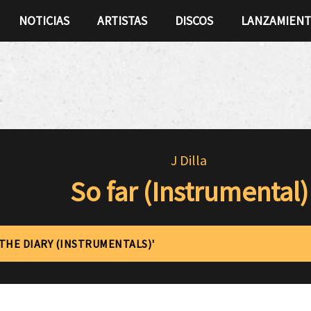
NOTICIAS
ARTISTAS
DISCOS
LANZAMIEN
J Dilla
So far (Instrumental)
'THE DIARY (INSTRUMENTALS)'