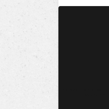
No hay audio ni video dis
esta canción