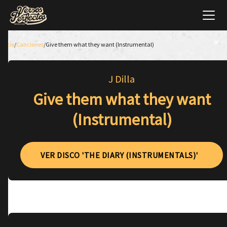
Inicio
/
Canciones
/
Give them what they want (Instrumental)
J Dilla
Give them what they want
(Instrumental)
VER DISCO 'THE DIARY (INSTRUMENTALS)'