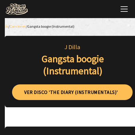
Inicio
/
Canciones
/
Gangsta boogie (Instrumental)
J Dilla
Gangsta boogie
(Instrumental)
VER DISCO 'THE DIARY (INSTRUMENTALS)'