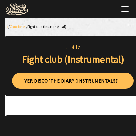
Inicio
/
Canciones
/
Fight club (Instrumental)
J Dilla
Fight club (Instrumental)
VER DISCO 'THE DIARY (INSTRUMENTALS)'