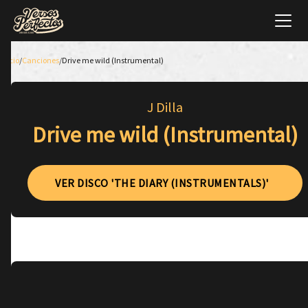
Inicio
/
Canciones
/
Drive me wild (Instrumental)
J Dilla
Drive me wild (Instrumental)
VER DISCO 'THE DIARY (INSTRUMENTALS)'