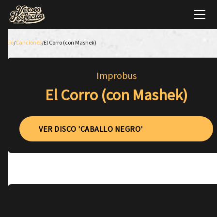
Inicio
/
Canciones
/
El Corro (con Mashek)
Improbus
El Corro (con Mashek)
VER DISCO 'CABALLO NEGRO'