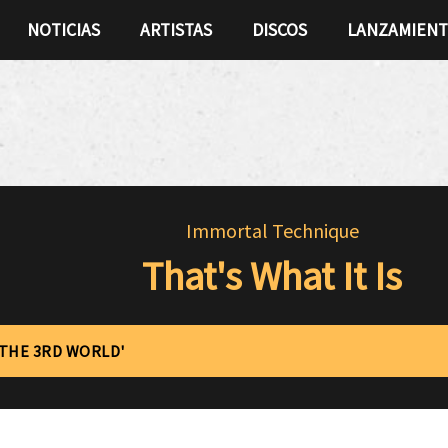
NOTICIAS
ARTISTAS
DISCOS
LANZAMIEN
Immortal Technique
That's What It Is
'THE 3RD WORLD'