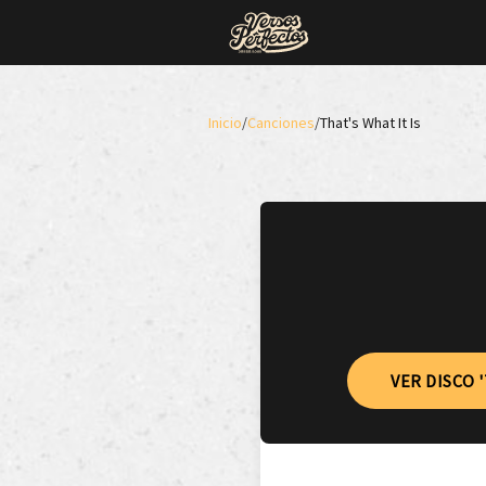
Inicio
/
Canciones
/
That's What It Is
VER DISCO 