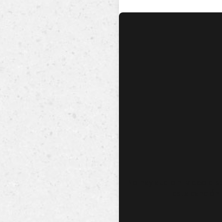
No hay audio ni video dis
esta canción