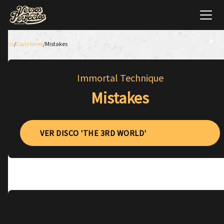
Inicio
/
Canciones
/
Mistakes
Immortal Technique
Mistakes
VER DISCO 'THE 3RD WORLD'