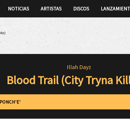
NOTICIAS
ARTISTAS
DISCOS
LANZAMIEN
 Me)
Illah Dayz
Blood Trail (City Tryna Kil
'PONCH'E'