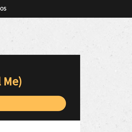
TOS
l Me)