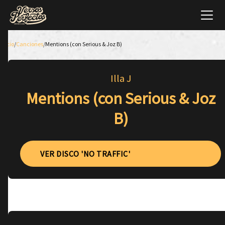
Inicio
/
Canciones
/
Mentions (con Serious & Joz B)
Illa J
Mentions (con Serious & Joz
B)
VER DISCO 'NO TRAFFIC'