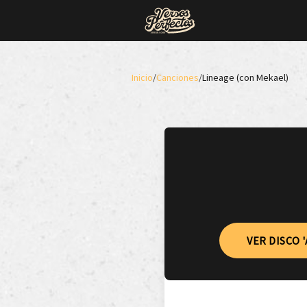
Inicio
/
Canciones
/
Lineage (con Mekael)
VER DISCO 