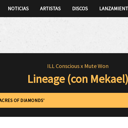
NOTICIAS
ARTISTAS
DISCOS
LANZAMIEN
ILL Conscious x Mute Won
Lineage (con Mekael
'ACRES OF DIAMONDS'