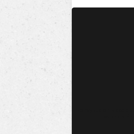
No hay audio ni video dis
esta canción