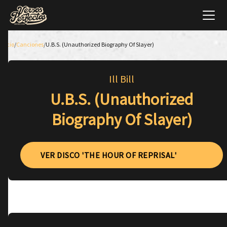
Inicio
/
Canciones
/
U.B.S. (Unauthorized Biography Of Slayer)
Ill Bill
U.B.S. (Unauthorized
Biography Of Slayer)
VER DISCO 'THE HOUR OF REPRISAL'