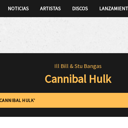
NOTICIAS
ARTISTAS
DISCOS
LANZAMIEN
Ill Bill & Stu Bangas
Cannibal Hulk
'CANNIBAL HULK'