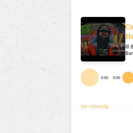
C
H
Ill 
Ba
0:00
0:00
Ver videoclip