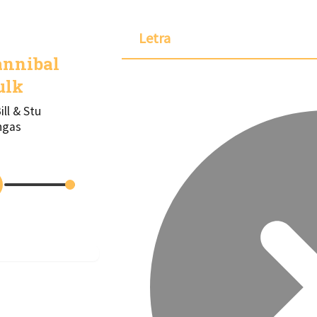
Letra
annibal
ulk
Bill & Stu
ngas