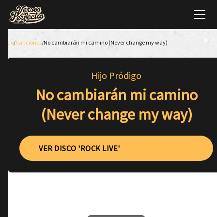
Inicio
/
Canciones
/
No cambiarán mi camino (Never change my way)
Hijo Pródigo
No cambiarán mi camino
(Never change my way)
VER DISCO 'ROCK LIVE'