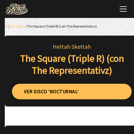
Inicio
/
Canciones
/
The Square (Triple R) (con The Representativz)
Heltah Skeltah
The Square (Triple R) (con
The Representativz)
VER DISCO 'NOCTURNAL'