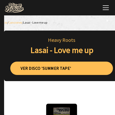
Inicio
/
Canciones
/
Lasai - Love me up
Heavy Roots
Lasai - Love me up
VER DISCO 'SUMMER TAPE'