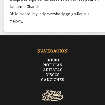
llamarme Ghandi.
Oh lo siento, my lady everybody go go Rapsus
melody,
que hoy en midi el milímetro se queda ridículo,
ante mi zulo, tu mini-versículo,
ante mi distancia, mi diplomacia se parte el culo,
ante tu boquilla skiny
NAVEGACIÓN
mi hardcore te deja en bikini,
INICIO
tirado por los suelos del tatami.
NOTICIAS
ARTISTAS
Hoy es día de pensami-ento,
DISCOS
en reflexión sobre mis lami-nas de texto,
CANCIONES
como segundo pretexto,
hoy ya de pocas ganas manifiesto,
mi odio y mi amor hacia esto.