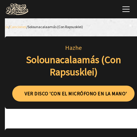
Inicio
/
Canciones
/
Solounacalaamás (Con Rapsusklei)
Hazhe
Solounacalaamás (Con
Rapsusklei)
VER DISCO 'CON EL MICRÓFONO EN LA MANO'