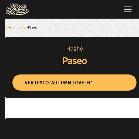
Inicio
/
Canciones
/
Paseo
Hazhe
Paseo
VER DISCO 'AUTUMN LOVE-FI'