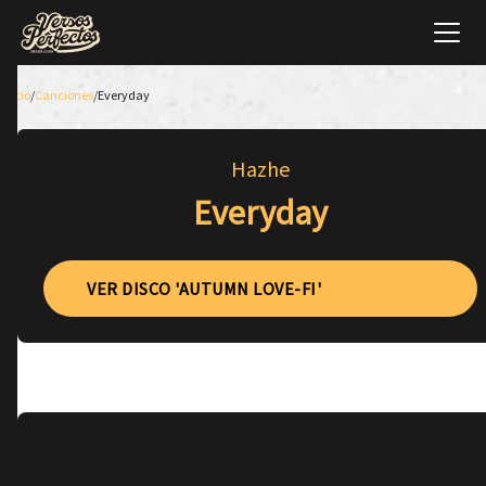
Inicio
/
Canciones
/
Everyday
Hazhe
Everyday
VER DISCO 'AUTUMN LOVE-FI'