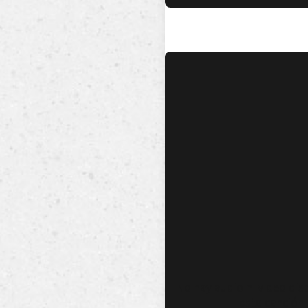
No hay audio ni video dis
esta canción