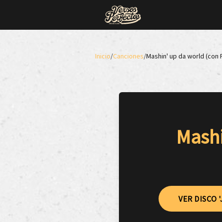
Inicio
/
Canciones
/
Mashin' up da world (con 
Mashi
VER DISCO 