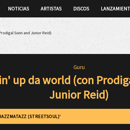
NOTICIAS
ARTISTAS
DISCOS
LANZAMIEN
Prodigal Sunn and Junior Reid)
Guru
n' up da world (con Prodig
Junior Reid)
'JAZZMATAZZ (STREETSOUL)'