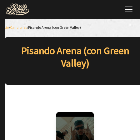
Inicio
/
Canciones
/
Pisando Arena (con Green Valley)
Pisando Arena (con Green
Valley)