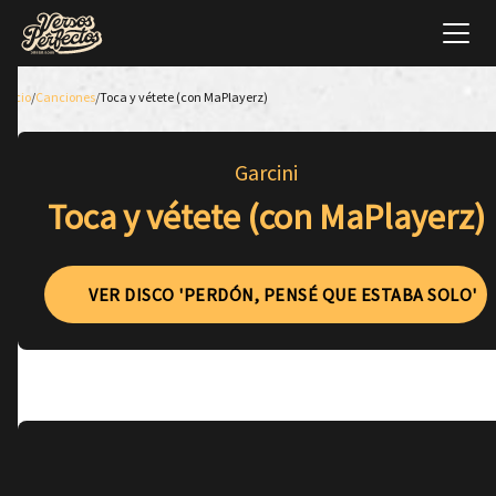
Inicio
/
Canciones
/
Toca y vétete (con MaPlayerz)
Garcini
Toca y vétete (con MaPlayerz)
VER DISCO 'PERDÓN, PENSÉ QUE ESTABA SOLO'