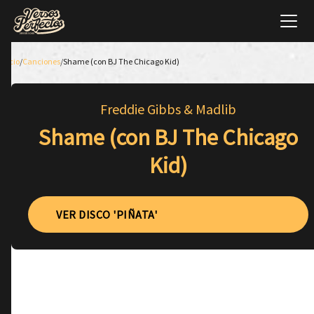
Inicio
/
Canciones
/
Shame (con BJ The Chicago Kid)
Freddie Gibbs & Madlib
Shame (con BJ The Chicago
Kid)
VER DISCO 'PIÑATA'