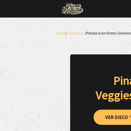
Inicio
/
Canciones
/
Pinata (con Domo Genesis
Pin
Veggie
VER DISCO '