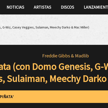
NOTICIAS
ARTISTAS
DISCOS
LANZAMIEN
, G-Wiz, Casey Veggies, Sulaiman, Meechy Darko & Mac Miller)
Freddie Gibbs & Madlib
ata (con Domo Genesis, G-W
s, Sulaiman, Meechy Darko 
PIÑATA'