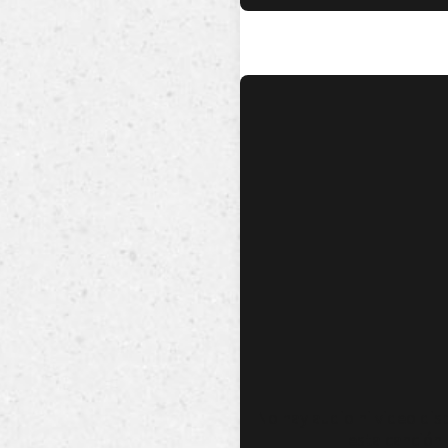
No hay audio ni video dis
esta canción