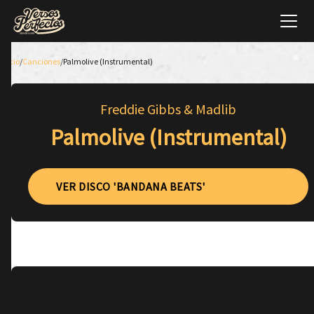
Inicio
/
Canciones
/
Palmolive (Instrumental)
Freddie Gibbs & Madlib
Palmolive (Instrumental)
VER DISCO 'BANDANA BEATS'