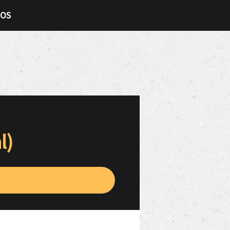
TOS
l)