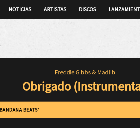
NOTICIAS
ARTISTAS
DISCOS
LANZAMIEN
Freddie Gibbs & Madlib
Obrigado (Instrumenta
'BANDANA BEATS'