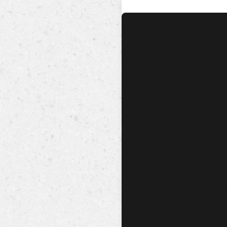
No hay audio ni video dis
esta canción