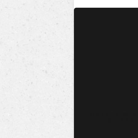
No hay audio ni video dis
esta canción