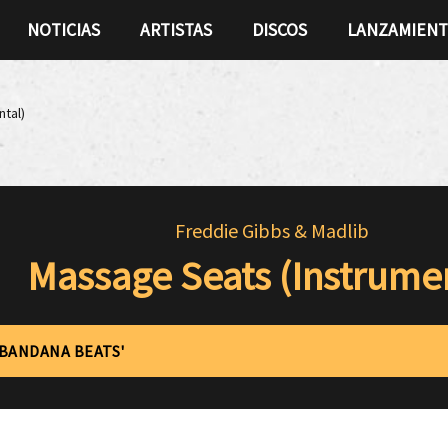
NOTICIAS
ARTISTAS
DISCOS
LANZAMIEN
tal)
Freddie Gibbs & Madlib
Massage Seats (Instrumen
'BANDANA BEATS'