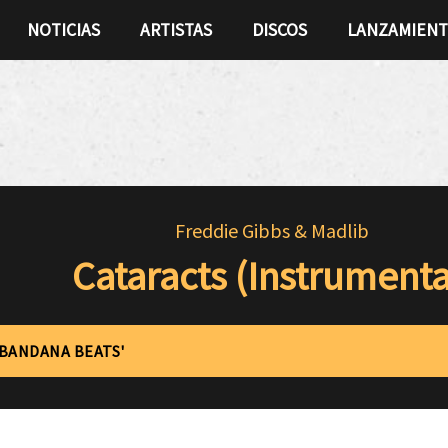
NOTICIAS
ARTISTAS
DISCOS
LANZAMIEN
Freddie Gibbs & Madlib
Cataracts (Instrumenta
'BANDANA BEATS'