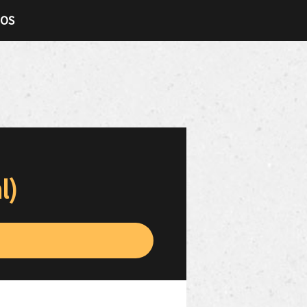
TOS
l)