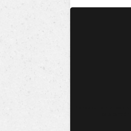
No hay audio ni video dis
esta canción