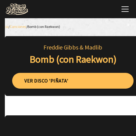
Inicio
/
Canciones
/
Bomb (con Raekwon)
Freddie Gibbs & Madlib
Bomb (con Raekwon)
VER DISCO 'PIÑATA'