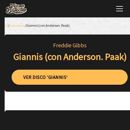
Inicio
/
Canciones
/
Giannis (con Anderson. Paak)
Freddie Gibbs
Giannis (con Anderson. Paak)
VER DISCO 'GIANNIS'