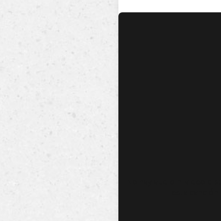
No hay audio ni video dis
esta canción