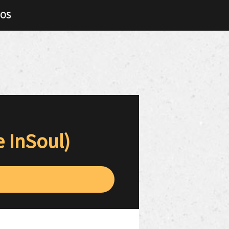
TOS
e InSoul)