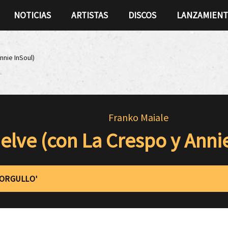
NOTICIAS
ARTISTAS
DISCOS
LANZAMIEN
nnie InSoul)
Franko Maiale
elve (con La Crespo y Anni
'ORGULLO'