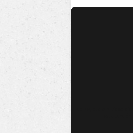
No hay audio ni video dis
esta canción