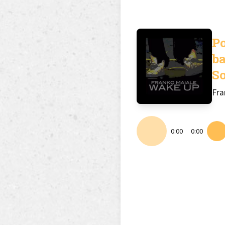
Po
ba
S
Fra
0:00
0:00