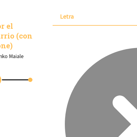
Letra
r el
rrio (con
one)
nko Maiale