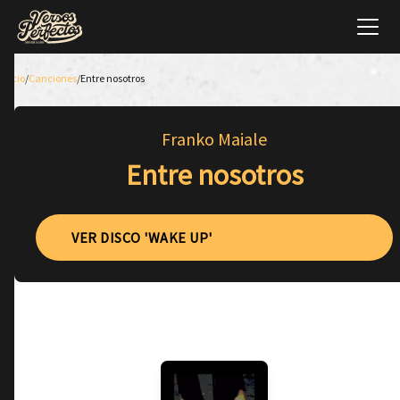
Inicio
/
Canciones
/
Entre nosotros
Franko Maiale
Entre nosotros
VER DISCO 'WAKE UP'