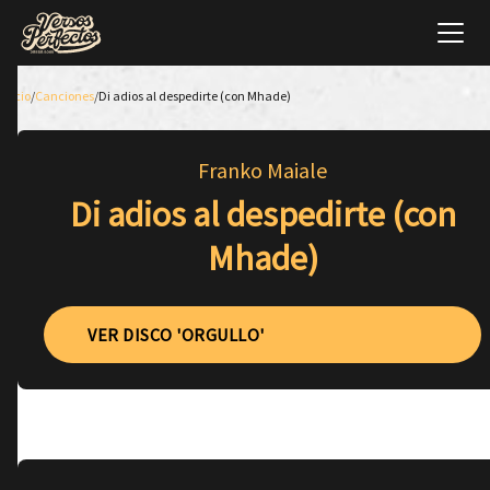
Inicio
/
Canciones
/
Di adios al despedirte (con Mhade)
Franko Maiale
Di adios al despedirte (con
Mhade)
VER DISCO 'ORGULLO'