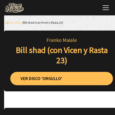
Inicio
/
Canciones
/
Bill shad (con Vicen y Rasta 23)
Franko Maiale
Bill shad (con Vicen y Rasta
23)
VER DISCO 'ORGULLO'