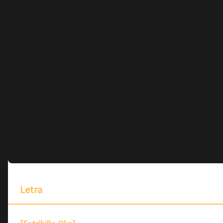
No hay audio ni video disponible para esta canción
Letra