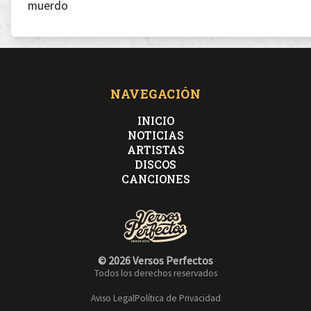
muerdo
Tú sigue diciendo qué, tú sigue diciendo K
Enfoca, marca, ataca ¡Eh! Suelta basura por la boca
NAVEGACIÓN
INICIO
¡Vaya! No más formas llegan al ya con el milenio
NOTICIAS
ARTISTAS
DISCOS
Hey pequeño pon tú empeño e insúltame con más
CANCIONES
ingenio
Aquí yo pongo el nombre, éste es el mío, es el
© 2026 Versos Perfectos
verdadero
Todos los derechos reservados
Aviso Legal
Política de Privacidad
Cuando tú no das la cara y no pones falso nombre