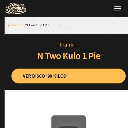
Inicio
/
Canciones
/
N Two Kulo 1 Pie
Frank T
N Two Kulo 1 Pie
VER DISCO '90 KILOS'