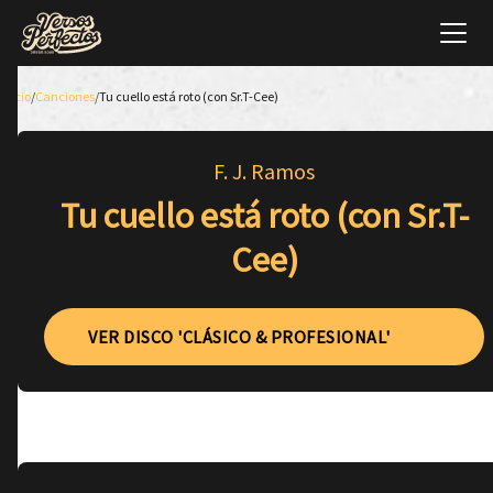
Inicio
/
Canciones
/
Tu cuello está roto (con Sr.T-Cee)
F. J. Ramos
Tu cuello está roto (con Sr.T-
Cee)
VER DISCO 'CLÁSICO & PROFESIONAL'