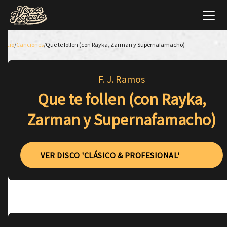
Inicio
/
Canciones
/
Que te follen (con Rayka, Zarman y Supernafamacho)
F. J. Ramos
Que te follen (con Rayka,
Zarman y Supernafamacho)
VER DISCO 'CLÁSICO & PROFESIONAL'