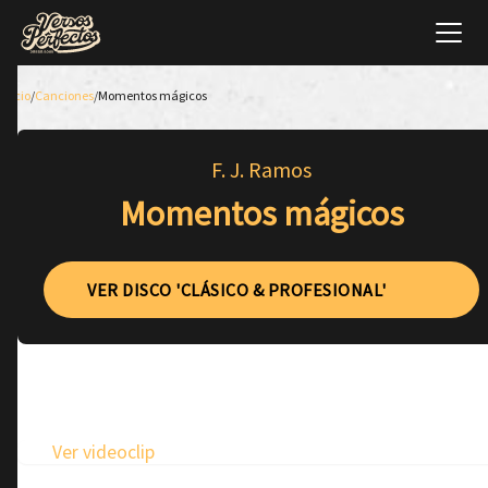
Inicio
/
Canciones
/
Momentos mágicos
F. J. Ramos
Momentos mágicos
VER DISCO 'CLÁSICO & PROFESIONAL'
Ver videoclip